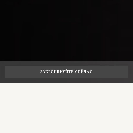
ЗАБРОНИРУЙТЕ СЕЙЧАС
ИСТОРИЯ
УСТОЙЧИВОЕ РАЗВИТИЕ
ВАКАНСИИ
РАЗВИТИЕ
По вопросам для прессы, сотрудничества или
получения наших пресс-материалов, пожалуйста,
свяжитесь с нашей
PR
-командой или агентством,
представляющим нас на вашем локальном рынке