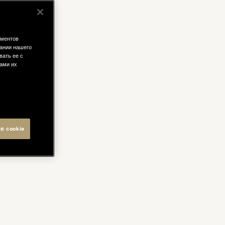
ементов
ании нашего
вать ее с
вами их
в cookie