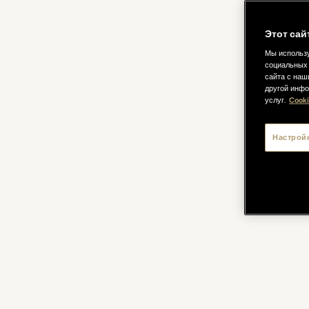
Этот сай
Мы использу
социальных 
сайта с наш
другой инфо
услуг.
Cooki
Настрой