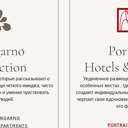
arno
Por
ction
Hotels 
которые рассказывают о
Уединенное размеще
щи четкого имиджа, чисто
особенных местах , гд
 и умения чувствовать
создают индивидуальный
людей.
черпает свое вдохновен
его ф
UNGARNO
PORTRAI
APARTMENTS