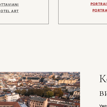
PORTRAI
OTTAVIANI
PORTRA
HOTEL ART
К
в
Уже