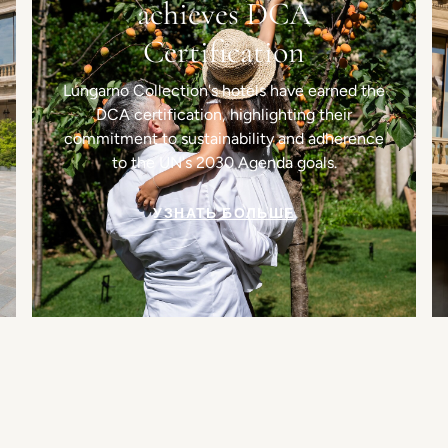
achieves DCA
Certification
Lungarno Collection's hotels have earned the
DCA certification, highlighting their
commitment to sustainability and adherence
to the UN's 2030 Agenda goals.
УЗНАТЬ БОЛЬШЕ