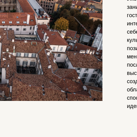
зан
гос
инт
себ
кул
поз
мен
пос
выс
соз
обл
спо
иде