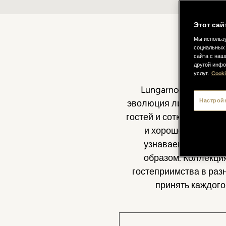
Этот сай
Мы использу
социальных 
сайта с наш
другой инфо
услуг.
Cooki
Lungarno Collectio
Настрой
эволюция личного виде
гостей и сотканного из
и хорошо структур
узнаваемым характе
образом. Коллекци
гостеприимства в раз
принять каждого