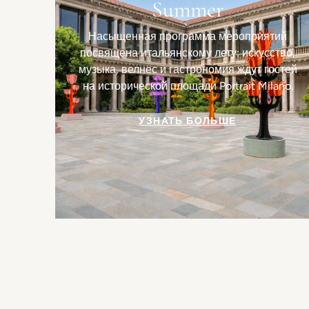
Summer
Насыщенная программа мероприятий
посвящена итальянскому лету: искусство,
музыка, велнес и гастрономия ждут гостей
на исторической площади Portrait Milano.
УЗНАТЬ БОЛЬШЕ