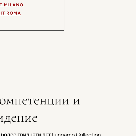
T MILANO
IT ROMA
омпетенции и
идение
 более тридцати лет Lungarno Collection