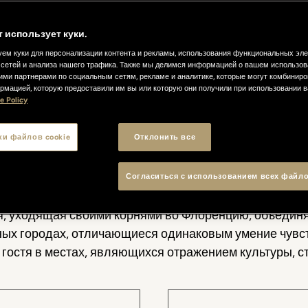
т использует куки.
ем куки для персонализации контента и рекламы, использования функциональных эл
сетей и анализа нашего трафика. Также мы делимся информацией о вашем использов
ими партнерами по социальным сетям, рекламе и аналитике, которые могут комбиниро
A Story of Hospitality
рмацией, которую предоставили им вы или которую они получили при использовании 
e Policy
n была основана во Флоренции по воле семьи Феррагам
ки файлов cookie
Отклонить все
ния гостеприимства, глубоко связанного с итальянск
 внимания, красоты и отношений. Во времени эта идея
ированный холдинг, который способен развивать про
Согласиться с использованием всех файло
ром, в котором эстетика и забота сочетаются друг с
я, уходящая своими корнями во Флоренцию, объединя
ных городах, отличающиеся одинаковым умение чувс
 гостя в местах, являющихся отражением культуры, ст