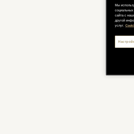
Мы использу
социальных 
сайта с наш
другой инфо
услуг.
Cooki
Настрой