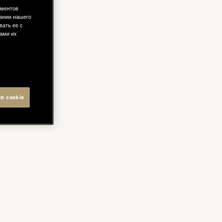
ементов
ании нашего
вать ее с
вами их
в cookie