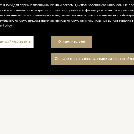
ем куки для персонализации контента и рекламы, использования функциональных эл
сетей и анализа нашего трафика. Также мы делимся информацией о вашем использов
ими партнерами по социальным сетям, рекламе и аналитике, которые могут комбиниро
рмацией, которую предоставили им вы или которую они получили при использовании 
e Policy
ки файлов cookie
Отклонить все
Согласиться с использованием всех файло