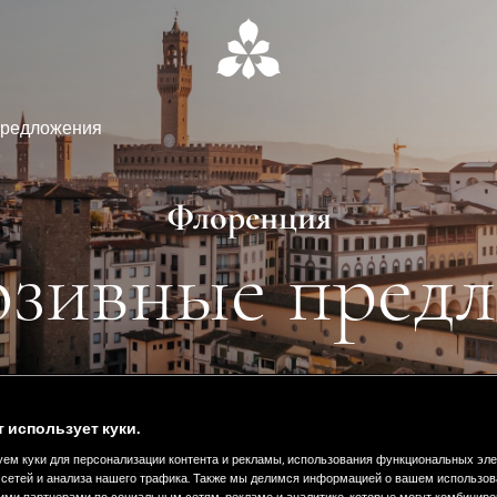
предложения
Флоренция
зивные пред
т использует куки.
ем куки для персонализации контента и рекламы, использования функциональных эл
сетей и анализа нашего трафика. Также мы делимся информацией о вашем использов
ими партнерами по социальным сетям, рекламе и аналитике, которые могут комбиниро