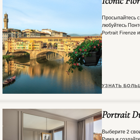
Iconic Flo
Просыпайтесь с
любуйтесь Понт
Portrait Firenze 
УЗНАТЬ БОЛЬ
Portrait D
Выберите 2 сво
Рима и создайте