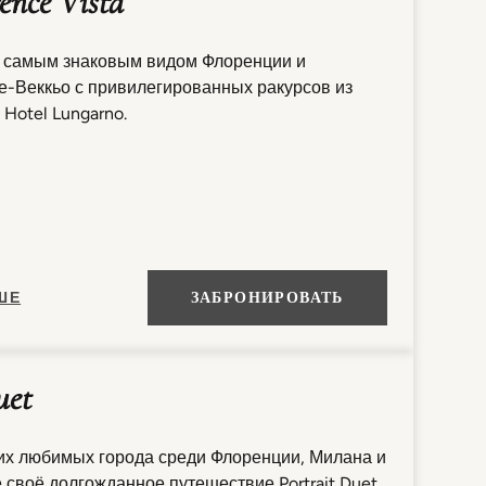
rence Vista
 самым знаковым видом Флоренции и
е-Веккьо с привилегированных ракурсов из
и Hotel Lungarno.
ШЕ
ЗАБРОНИРОВАТЬ
uet
их любимых города среди Флоренции, Милана и
 своё долгожданное путешествие Portrait Duet.