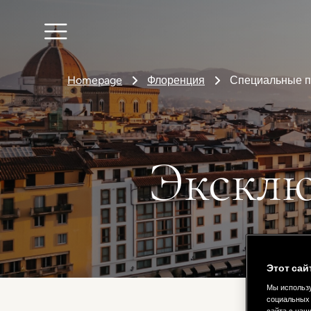
Homepage
Флоренция
Специальные 
Эксклю
Этот сай
Мы использу
социальных 
сайта с наш