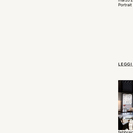
marzo 20
Portrait
LEGGI
febbraio