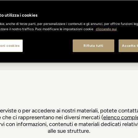
o utilizza i cookies
ie, anche di terze parti, per personalizzare i contenuti e gli annunci, per offrire funzioni leg
zzare il nostro traffico. Puoi modificare le impostazioni cookie
cliccando qui
oni cookies
Rifiuta tutti
Accetta t
ENIBILITÀ
LAVORA CON NOI
SVILUPPO
RASSEGNA STA
erviste o per accedere ai nostri materiali, potete contatt
 che ci rappresentano nei diversi mercati (
elenco comple
vi con informazioni, contenuti e materiali dedicati relati
alle sue strutture.