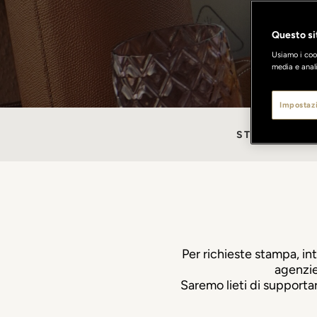
Questo sit
Usiamo i cook
media e anali
Impostazi
STORIA
SOST
Per richieste stampa, int
agenzie
Saremo lieti di supportar