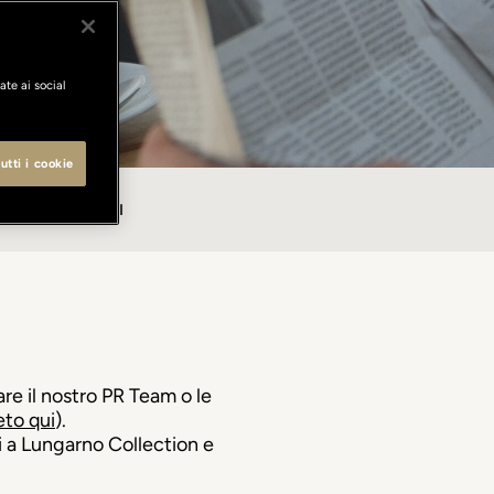
ate ai social
utti i cookie
MPA
CONTATTI
are il nostro PR Team o le
to qui
).
vi a Lungarno Collection e