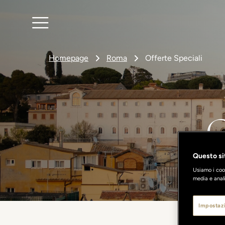
Homepage
Roma
Offerte Speciali
O
Questo sit
Usiamo i cook
media e anali
Impostazi