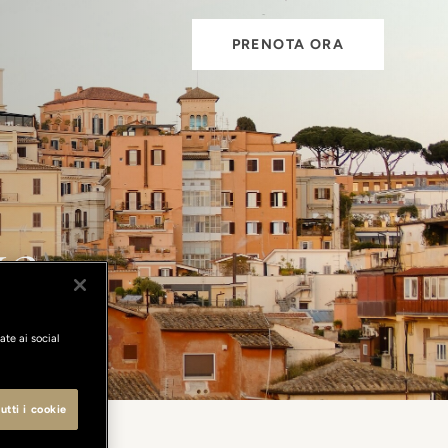
PRENOTA ORA
ve
ate ai social
utti i cookie