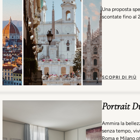
Una proposta spec
scontate fino al 2
SCOPRI DI PIÙ
Portrait D
Ammira la bellezza
senza tempo, vivi
Roma e Milano of