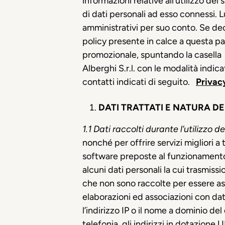
informazioni relative all’utilizzo d
di dati personali ad esso connessi. 
amministrativi per suo conto. Se dec
policy presente in calce a questa pa
promozionale, spuntando la casella
Alberghi S.r.l. con le modalità indic
contatti indicati di seguito.
Privacy
DATI TRATTATI E NATURA D
1.1
Dati raccolti durante l’utilizzo d
nonché per offrire servizi migliori a tu
software preposte al funzionamento d
alcuni dati personali la cui trasmissi
che non sono raccolte per essere ass
elaborazioni ed associazioni con dati
l’indirizzo IP o il nome a dominio del
telefonia, gli indirizzi in dotazione 