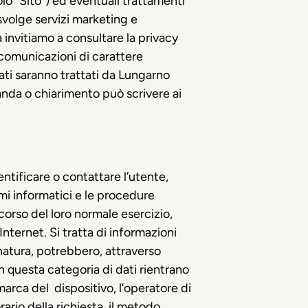
lo “Sito”) ed eventuali trattamenti
svolge servizi marketing e
invitiamo a consultare la privacy
 comunicazioni di carattere
dati saranno trattati da Lungarno
manda o chiarimento può scrivere ai
entificare o contattare l’utente,
emi informatici e le procedure
corso del loro normale esercizio,
Internet. Si tratta di informazioni
 natura, potrebbero, attraverso
In questa categoria di dati rientrano
 marca del dispositivo, l’operatore di
rario della richiesta, il metodo