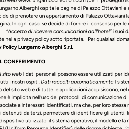
el sito web www.lungarnocollection.com (per il prosieguo so
Lungarno Alberghi ospita le pagine di Palazzo Ottaviani e 
ide di prenotare un appartamento di Palazzo Ottaviani la 
gina. In ogni caso, se decide di fornire il consenso per le
“Accetto di ricevere comunicazioni dall'hotel”
i suoi 
ate nella privacy policy sotto riportata. Per qualsiasi do
 Policy Lungarno Alberghi S.r.l.
EL CONFERIMENTO
el sito web
I dati personali possono essere utilizzati per id
tti i nostri ospiti.
Dati raccolti automaticamente
I sist
el sito web e di tutte le applicazioni acquisiscono, nel 
one è implicita nell’uso dei protocolli di comunicazione di 
ociate a interessati identificati, ma che, per loro stessa
 detenuti da terzi, permettere di identificare gli utenti. 
 dispositivo utilizzato, il sistema operativo, il modello e la
URI (Uniform Resource Identifier) delle risorse richieste, l’o