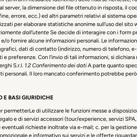
 al server, la dimensione del file ottenuto in risposta, il 
ine, errore, ecc.) ed altri parametri relativi al sistema op
lizzati per elaborare statistiche anonime sull’uso del sito 
ariamente dall’utente
Se decide di interagire con i form pr
 e/o fornire alcune informazioni personali. Le informazio
agrafici, dati di contatto (indirizzo, numero di telefono, e
ti e preferenze. Con l’invio di tali informazioni, si dichiar
rghi S.r.l.
1.2 Conferimento dei dati
A parte quanto specif
 dati personali. Il loro mancato conferimento potrebbe però
 E BASI GIURIDICHE
er permetterLe di utilizzare le funzioni messe a disposizion
egalo e di servizi accessori (tour/experience, servizi SPA,
 eventuali richieste inoltrate via e-mail; c. per la gestione 
mozionale e informativo sui servizi e le offerte riguardant