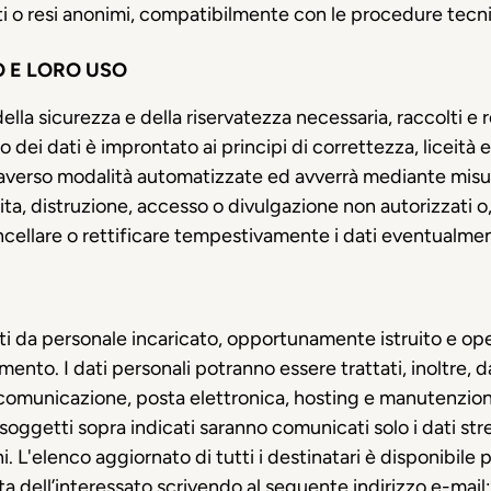
lati o resi anonimi, compatibilmente con le procedure tec
O E LORO USO
 della sicurezza e della riservatezza necessaria, raccolti e 
to dei dati è improntato ai principi di correttezza, liceità
raverso modalità automatizzate ed avverrà mediante misu
dita, distruzione, accesso o divulgazione non autorizzati 
cellare o rettificare tempestivamente i dati eventualmen
tati da personale incaricato, opportunamente istruito e oper
amento. I dati personali potranno essere trattati, inoltre, 
i comunicazione, posta elettronica, hosting e manutenzione d
Ai soggetti sopra indicati saranno comunicati solo i dati s
i. L'elenco aggiornato di tutti i destinatari è disponibile 
ta dell’interessato scrivendo al seguente indirizzo e-mail