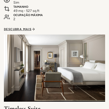
Sim
TAMANHO
49 mq - 527 sq.ft
OCUPAÇÃO MÁXIMA
2
DESCUBRA MAIS
Timeless Suite