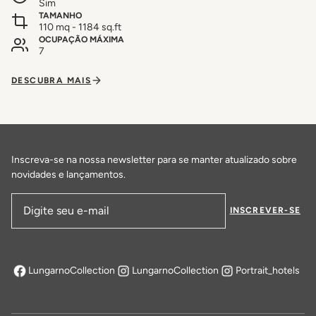
Sim
TAMANHO
110 mq - 1184 sq.ft
OCUPAÇÃO MÁXIMA
7
DESCUBRA MAIS
Inscreva-se na nossa newsletter para se manter atualizado sobre
novidades e lançamentos.
INSCREVER-SE
Endereço de email
LungarnoCollection
LungarnoCollection
Portrait_hotels
abre em uma nova aba