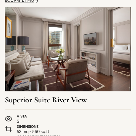
SCOPRI DI PIÙ
Superior Suite River View
VISTA
Si
DIMENSIONE
52 mq - 560 sq.ft