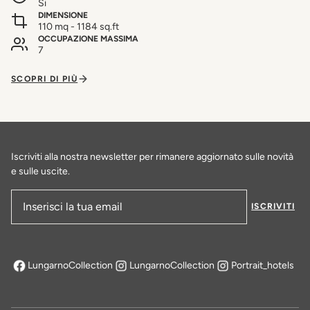
Si
DIMENSIONE
110 mq - 1184 sq.ft
OCCUPAZIONE MASSIMA
7
SCOPRI DI PIÙ
Iscriviti alla nostra newsletter per rimanere aggiornato sulle novità
e sulle uscite.
ISCRIVITI
Indirizzo e-mail
LungarnoCollection
LungarnoCollection
Portrait_hotels
si apre in una nuova scheda