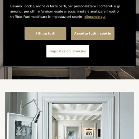
Usiamo i cookie, anche di terze parti, per personalizzare i contenuti e gli
Scopri le nostre camere
annunci, per offrire funzioni legate ai social media e analizzare il nostro
traffico. Puoi modificare le impostazioni cookie
cliccando qui
DIMENSIONE
Rifiuta tutti
Accetta tutti i cookie
OCCUPAZIONE MASSIMA
Impostazioni cookies
RICERCA