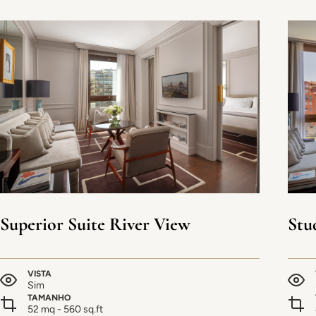
Superior Suite River View
Stu
VISTA
Sim
TAMANHO
52 mq - 560 sq.ft