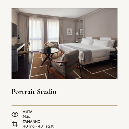
Portrait Studio
VISTA
Não
TAMANHO
40 mq - 431 sq.ft