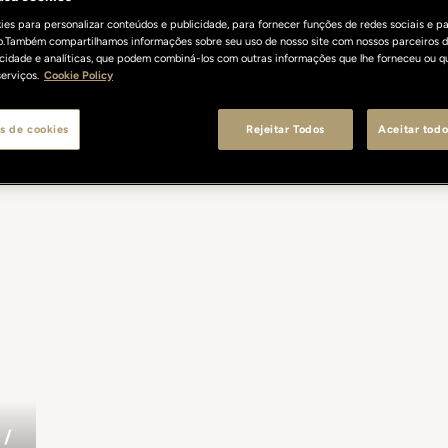
es para personalizar conteúdos e publicidade, para fornecer funções de redes sociais e pa
o.Também compartilhamos informações sobre seu uso de nosso site com nossos parceiros d
licidade e analíticas, que podem combiná-los com outras informações que lhe forneceu ou q
erviços.
Cookie Policy
s de cookies
Rejeitar Todos
Aceitar todo
/