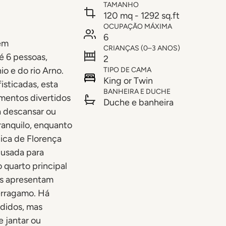
TAMANHO
120 mq - 1292 sq.ft
OCUPAÇÃO MÁXIMA
6
tem
CRIANÇAS (0–3 ANOS)
 6 pessoas,
2
o e do rio Arno.
TIPO DE CAMA
King or Twin
isticadas, esta
BANHEIRA E DUCHE
mentos divertidos
Duche e banheira
a descansar ou
ranquilo, enquanto
nica de Florença
 usada para
 quarto principal
os apresentam
erragamo. Há
didos, mas
e jantar ou