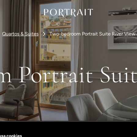
Quartos & Suites
Two-bedroom Portrait Suite River View
 Portrait Suit
 usa cookies