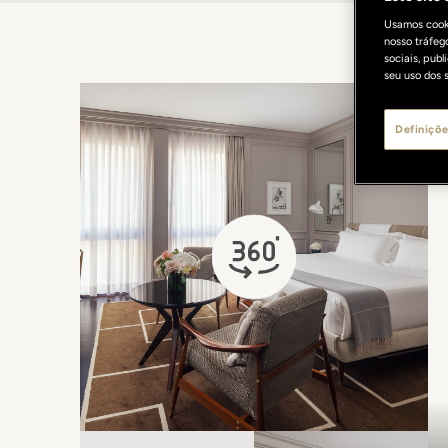
Usamos cooki
nosso tráfeg
sociais, pub
seu uso dos s
Definiçõe