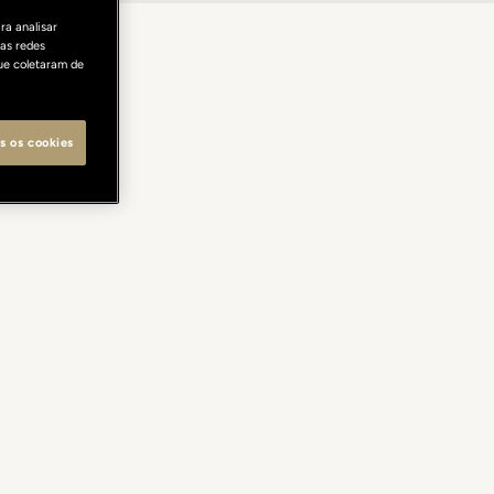
ra analisar
as redes
ue coletaram de
s os cookies