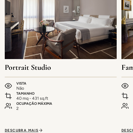
Portrait Studio
Fam
VISTA
Não
TAMANHO
40 mq - 431 sq.ft
OCUPAÇÃO MÁXIMA
2
DESCUBRA MAIS
DESC