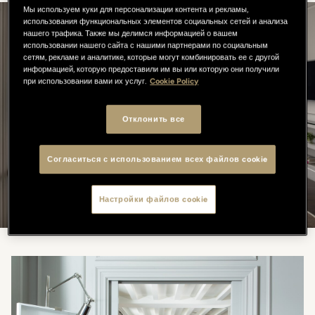
Мы используем куки для персонализации контента и рекламы,
использования функциональных элементов социальных сетей и анализа
нашего трафика. Также мы делимся информацией о вашем
Познакомься с нашими
использовании нашего сайта с нашими партнерами по социальным
сетям, рекламе и аналитике, которые могут комбинировать ее с другой
номерами
информацией, которую предоставили им вы или которую они получили
при использовании вами их услуг.
Cookie Policy
РАЗМЕР
Отклонить все
МАКСИМАЛЬНАЯ ВМЕСТИМОСТЬ
Согласиться с использованием всех файлов cookie
ПОИСК
Настройки файлов cookie