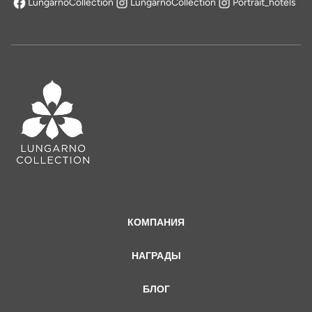
LungarnoCollection
LungarnoCollection
Portrait_hotels
открывается в новой вкладке
КОМПАНИЯ
НАГРАДЫ
БЛОГ