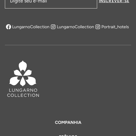
INSCREVER-SE
Endereço de email
LungarnoCollection
LungarnoCollection
Portrait_hotels
abre em uma nova aba
COMPANHIA