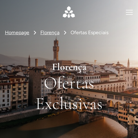
Homepage
Florença
Ofertas Especiais
Florença
Ofertas
Exclusivas