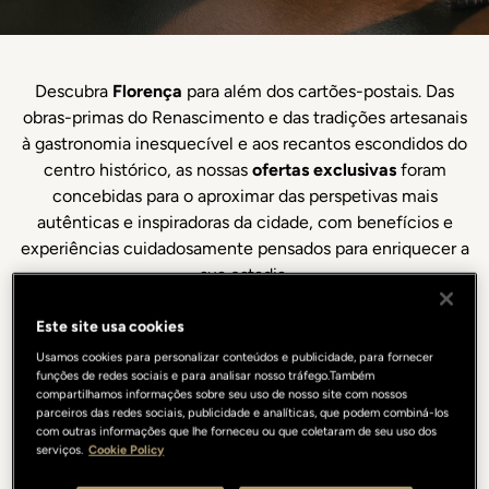
Descubra
Florença
para além dos cartões-postais. Das
obras-primas do Renascimento e das tradições artesanais
à gastronomia inesquecível e aos recantos escondidos do
centro histórico, as nossas
ofertas exclusivas
foram
concebidas para o aproximar das perspetivas mais
autênticas e inspiradoras da cidade, com benefícios e
experiências cuidadosamente pensados para enriquecer a
sua estadia.
Este site usa cookies
Usamos cookies para personalizar conteúdos e publicidade, para fornecer
funções de redes sociais e para analisar nosso tráfego.Também
Ideias personalizadas
compartilhamos informações sobre seu uso de nosso site com nossos
parceiros das redes sociais, publicidade e analíticas, que podem combiná-los
com outras informações que lhe forneceu ou que coletaram de seu uso dos
serviços.
Cookie Policy
Uma seleção de ofertas especiais e pacotes pensados
para descobrir Florença em toda a sua essência.