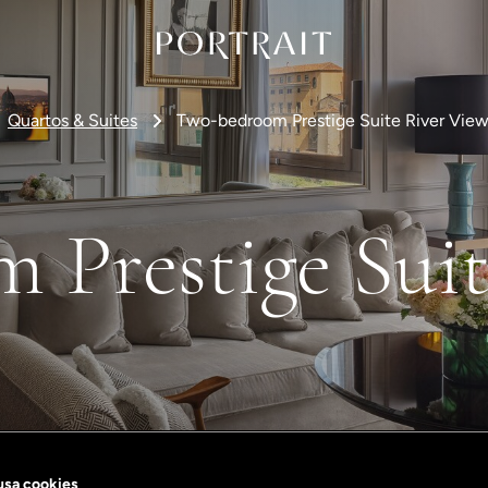
Quartos & Suites
Two-bedroom Prestige Suite River Vie
 Prestige Suit
 usa cookies