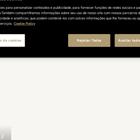
es para personalizar conteúdos e publicidade, para fornecer funções de redes sociais e pa
o.Também compartilhamos informações sobre seu uso de nosso site com nossos parceiros d
licidade e analíticas, que podem combiná-los com outras informações que lhe forneceu ou q
erviços.
Cookie Policy
s de cookies
Rejeitar Todos
Aceitar todo
/