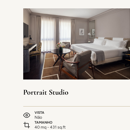
Portrait Studio
VISTA
Não
TAMANHO
40 mq - 431 sq.ft