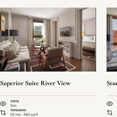
Superior Suite River View
Stu
VISTA
Sim
TAMANHO
52 mq - 560 sq.ft