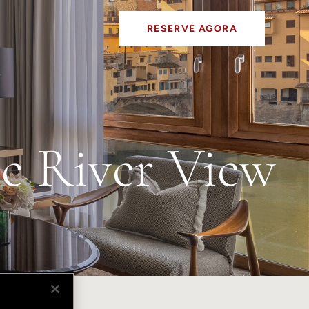
RESERVE AGORA
w
e River View