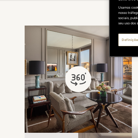
Usamos cooki
nosso tráfeg
sociais, pub
seu uso dos s
Definiçõe