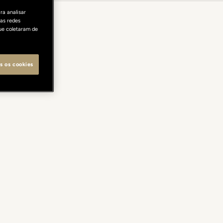
ra analisar
as redes
ue coletaram de
s os cookies