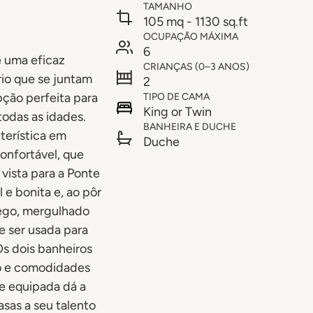
TAMANHO
105 mq - 1130 sq.ft
OCUPAÇÃO MÁXIMA
6
é uma eficaz
CRIANÇAS (0–3 ANOS)
rio que se juntam
2
pção perfeita para
TIPO DE CAMA
King or Twin
odas as idades.
BANHEIRA E DUCHE
terística em
Duche
onfortável, que
 vista para a Ponte
 e bonita e, ao pôr
lego, mergulhado
e ser usada para
s dois banheiros
ro e comodidades
e equipada dá a
asas a seu talento