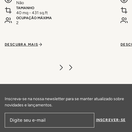
Não
TAMANHO
40 mq - 431 sq.ft
OCUPAÇÃO MÁXIMA
2
DESCUBRA MAIS
DESC
Inscreva-se na nossa newsletter para se manter atualizado sobre
novidades e lançamentos.
INSCREVER-SE
Endereço de email