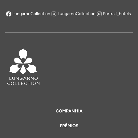
LungarnoCollection
LungarnoCollection
Portrait_hotels
abre em uma nova aba
COMPANHIA
PRÊMIOS