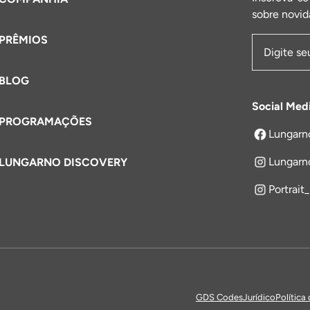
sobre novid
PRÊMIOS
Endereço 
BLOG
Social Med
PROGRAMAÇÕES
Lungarn
abre em um
Lungarn
LUNGARNO DISCOVERY
Portrait
GDS Codes
Jurídico
Política