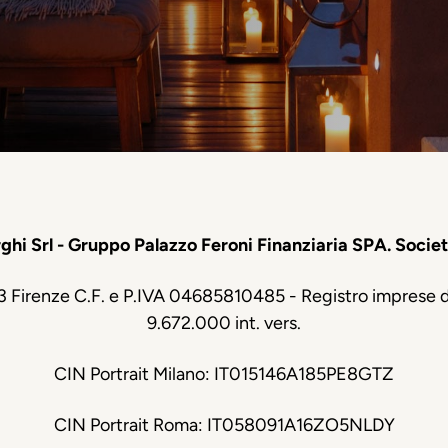
hi Srl - Gruppo Palazzo Feroni Finanziaria SPA. Socie
23 Firenze C.F. e P.IVA 04685810485 - Registro imprese
9.672.000 int. vers.
CIN Portrait Milano: IT015146A185PE8GTZ
CIN Portrait Roma: IT058091A16ZO5NLDY