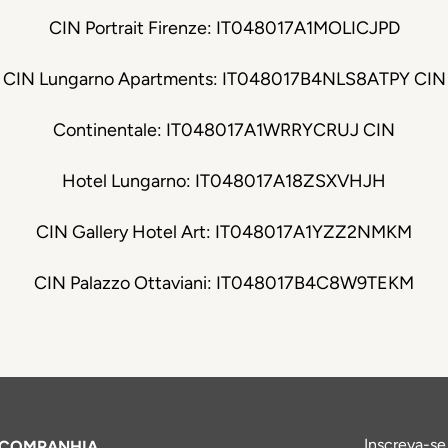
CIN Portrait Firenze: IT048017A1MOLICJPD
CIN Lungarno Apartments: IT048017B4NLS8ATPY CIN
Continentale: IT048017A1WRRYCRUJ CIN
Hotel Lungarno: IT048017A18ZSXVHJH
CIN Gallery Hotel Art: IT048017A1YZZ2NMKM
CIN Palazzo Ottaviani: IT048017B4C8W9TEKM
Inscreva-se
COMPANHIA