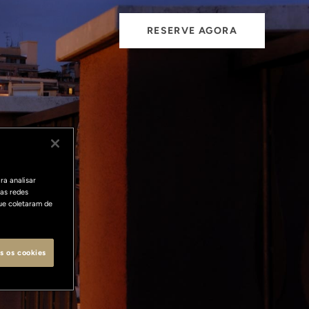
RESERVE AGORA
ais
ra analisar
as redes
ue coletaram de
s os cookies