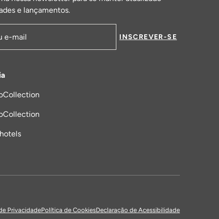
ades e lançamentos.
INSCREVER-SE
de email
ia
oCollection
a nova aba
oCollection
_hotels
 de Privacidade
Política de Cookies
Declaração de Acessibilidade