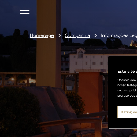
Homepage
Companhia
Informações Leg
Este site
In
Usamos cooki
nosso tráfeg
sociais, pub
seu uso dos s
Definiçõe