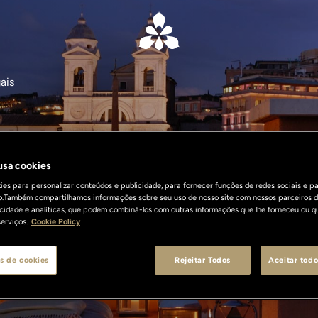
ais
 usa cookies
formações Leg
es para personalizar conteúdos e publicidade, para fornecer funções de redes sociais e pa
o.Também compartilhamos informações sobre seu uso de nosso site com nossos parceiros d
licidade e analíticas, que podem combiná-los com outras informações que lhe forneceu ou q
erviços.
Cookie Policy
s de cookies
Rejeitar Todos
Aceitar todo