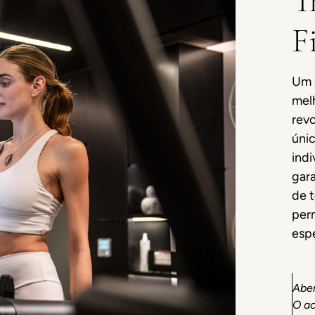
T
F
Um 
mel
revo
únic
indi
gar
de 
perm
espe
Aber
O ac