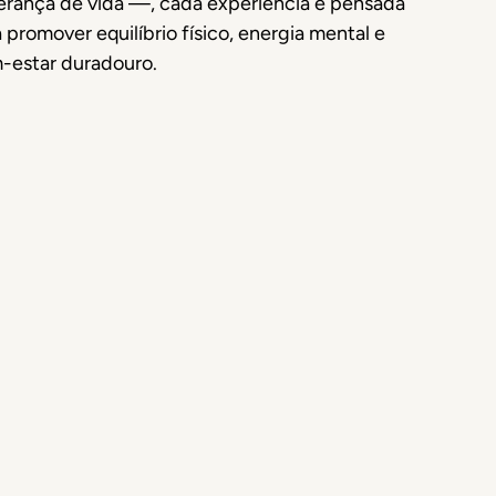
erança de vida —, cada experiência é pensada
 promover equilíbrio físico, energia mental e
-estar duradouro.