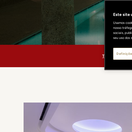
Este site
Usamos cooki
nosso tráfeg
sociais, pub
seu uso dos s
Definiçõe
THE LONGEV