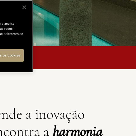
ra analisar
as redes
ue coletaram de
s os cookies
RAIT MILANO
nde a inovação
ncontra a
harmonia