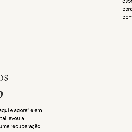
esp
para
bem
os
o
aqui e agora” e em
al levou a
e uma recuperação