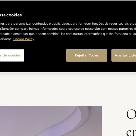
 usa cookies
es para personalizar conteúdos e publicidade, para fornecer funções de redes sociais e pa
o.Também compartilhamos informações sobre seu uso de nosso site com nossos parceiros d
licidade e analíticas, que podem combiná-los com outras informações que lhe forneceu ou q
erviços.
Cookie Policy
s de cookies
Rejeitar Todos
Aceitar todo
ITY SPA
TRATAMENTOS
PRESENTES
CONTACTOS
PORT
O
e