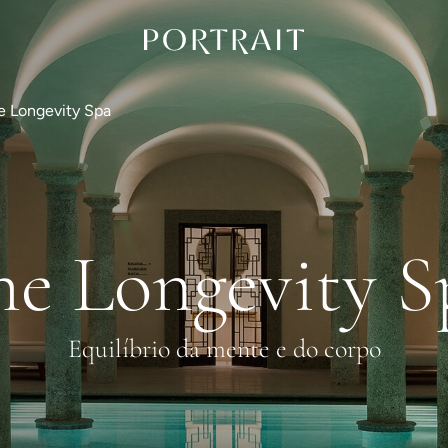
e Longevity Spa
he Longevity S
Equilíbrio da mente e do corpo