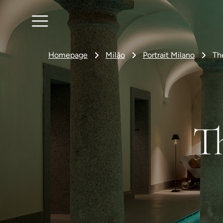
Homepage
Milão
Portrait Milano
Th
T