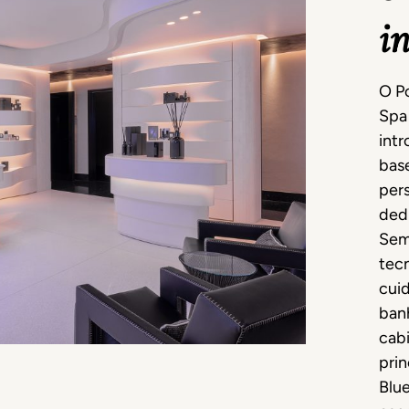
in
O Po
Spa 
int
base
per
ded
Sem
tec
cuid
banh
cabi
prin
Blu