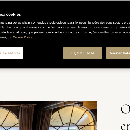
 usa cookies
es para personalizar conteúdos e publicidade, para fornecer funções de redes sociais e pa
o.Também compartilhamos informações sobre seu uso de nosso site com nossos parceiros d
licidade e analíticas, que podem combiná-los com outras informações que lhe forneceu ou q
erviços.
Cookie Policy
s de cookies
Rejeitar Todos
Aceitar todo
OPO
CARDÁPIO & VINHOS
CHEF & EQUIPE
CONTATOS
H
O
e