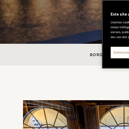
Este site
Usamos cooki
nosso tráfeg
sociais, pub
seu uso dos s
Definiçõe
BORGO SAN JAC