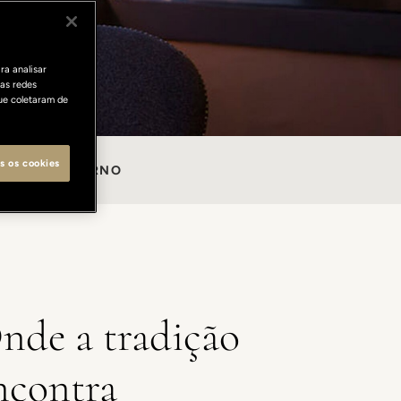
ra analisar
as redes
ue coletaram de
s os cookies
OTEL LUNGARNO
nde a tradição
ncontra