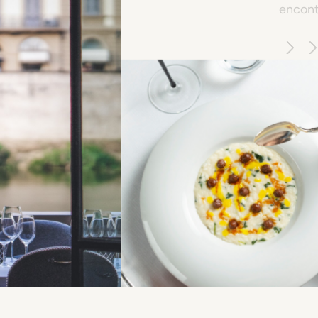
Uma
atm