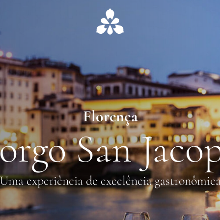
Florença
orgo San Jaco
Uma experiência de excelência gastronômic