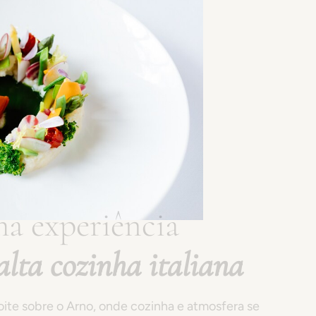
ma experiência
e alta cozinha
taliana