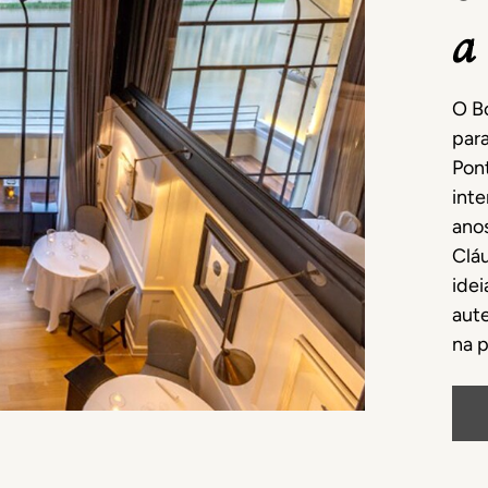
a
O Bo
para
Pont
inte
ano
Clá
idei
aut
na p