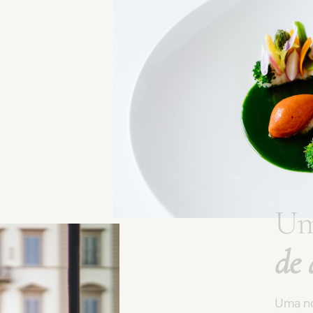
U
d
i