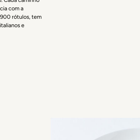
o. Cada caminho
cia com a
900 rótulos, tem
italianos e