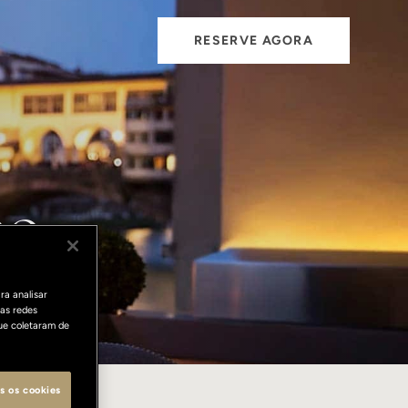
RESERVE AGORA
po
ra analisar
as redes
ue coletaram de
s os cookies