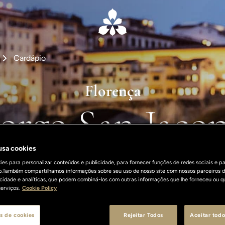
Cardápio
Florença
orgo San Jaco
 usa cookies
Deleite-se no inesperado
es para personalizar conteúdos e publicidade, para fornecer funções de redes sociais e pa
o.Também compartilhamos informações sobre seu uso de nosso site com nossos parceiros d
licidade e analíticas, que podem combiná-los com outras informações que lhe forneceu ou q
erviços.
Cookie Policy
s de cookies
Rejeitar Todos
Aceitar todo