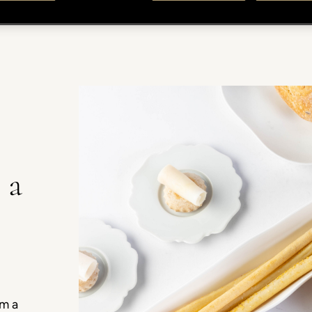
 a
m a