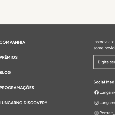
Inscreva-se
COMPANHIA
sobre novid
PRÊMIOS
Endereço 
BLOG
Social Med
PROGRAMAÇÕES
Lungarn
abre em um
Lungarn
LUNGARNO DISCOVERY
Portrait