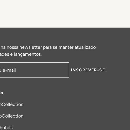
 na nossa newsletter para se manter atualizado
ades e lançamentos.
INSCREVER-SE
de email
ia
oCollection
a nova aba
oCollection
_hotels