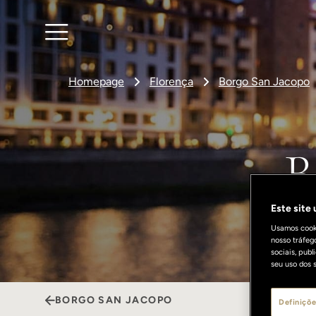
Homepage
Florença
Borgo San Jacopo
B
Este site
Usamos cooki
nosso tráfeg
sociais, pub
seu uso dos s
BORGO SAN JACOPO
Definiçõe