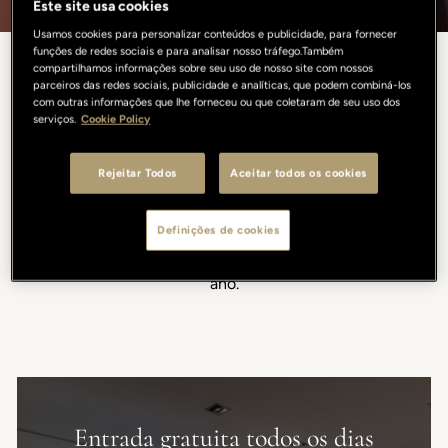
Este site usa cookies
Usamos cookies para personalizar conteúdos e publicidade, para fornecer
funções de redes sociais e para analisar nosso tráfego.Também
compartilhamos informações sobre seu uso de nosso site com nossos
Momentos para compartilhar,
parceiros das redes sociais, publicidade e analíticas, que podem combiná-los
com outras informações que lhe forneceu ou que coletaram de seu uso dos
serviços.
Cookie Policy
experiências para lembrar
Rejeitar Todos
Aceitar todos os cookies
Descubra Florença por meio de um calendário curado de
eventos culturais, celebrações sazonais e experiências
Definições de cookies
gastronômicas. Um programa que ganha vida em nossas
propriedades no coração da cidade, ao longo de todo o
ano.
Entrada gratuita todos os dias