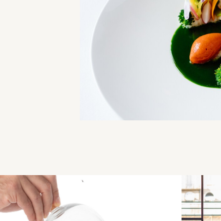
Une e
cuisin
Une soirée au
qu'un.