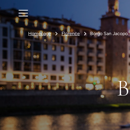
Homepage
Florence
Borgo San Jacopo
B