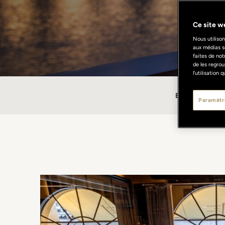
Ce site we
Nous utilison
aux médias s
faites de not
de les regrou
l'utilisation
BORGO SAN
Paramètr