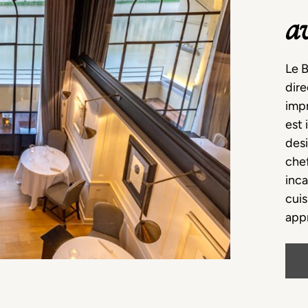
a
Le B
dire
impr
est 
desi
chef
inca
cuis
appr