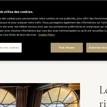
b utilise des cookies.
s des cookies pour personnaliser notre contenu et nos publicités, pour offrir des fonctionnal
ociaux et pour analyser notre trafic. Nous partageons également des informations sur l'util
re site avec nos médias sociaux ainsi que nos partenaires publicitaires et analytiques qui s
per avec d'autres informations que vous leur avez communiquées ou qu'ils ont recueillies à 
 que vous faites de leurs services.
Cookie Policy
 JACOPO
MENU & VINS
CHEF & TEAM
CONTACTS
HOTE
es des cookies
Tout refuser
Autoriser tou
L
r