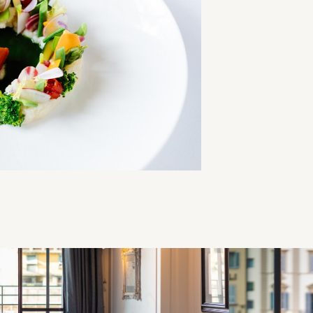
xpérience de haute
e italienne
 bord de l'Arno, où gastronomie et ambiance ne font