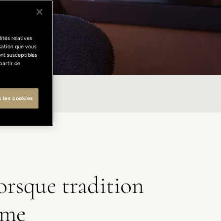
ités relatives
isation que vous
ont susceptibles
partir de
L LUNGARNO
s les cookies
orsque tradition
ime