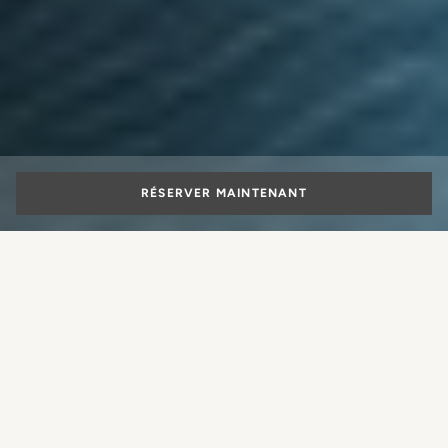
RÉSERVER MAINTENANT
HOTEL LUNGARNO
CHAMBRES & SUITES
RESTAURANTS ET BA
Une adresse à l'élégance
toute florentine
Depuis plus d'un demi-siècle, l'Hôtel Lungarno est l'une
des adresses cultes de l'hospitalité florentine. Donnant sur