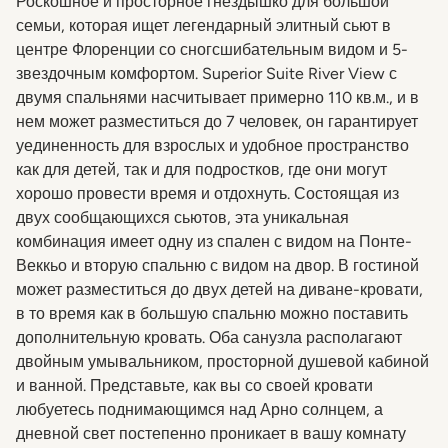
Роскошное и просторное гнездышко для большой
семьи, которая ищет легендарный элитный сьют в
центре Флоренции со сногсшибательным видом и 5-
звездочным комфортом. Superior Suite River View с
двумя спальнями насчитывает примерно 110 кв.м., и в
нем может разместиться до 7 человек, он гарантирует
уединенность для взрослых и удобное пространство
как для детей, так и для подростков, где они могут
хорошо провести время и отдохнуть. Состоящая из
двух сообщающихся сьютов, эта уникальная
комбинация имеет одну из спален с видом на Понте-
Веккьо и вторую спальню с видом на двор. В гостиной
может разместиться до двух детей на диване-кровати,
в то время как в большую спальню можно поставить
дополнительную кровать. Оба санузла располагают
двойным умывальником, просторной душевой кабиной
и ванной. Представьте, как вы со своей кровати
любуетесь поднимающимся над Арно солнцем, а
дневной свет постепенно проникает в вашу комнату