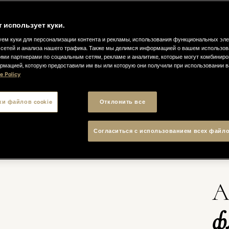
т использует куки.
ем куки для персонализации контента и рекламы, использования функциональных эл
сетей и анализа нашего трафика. Также мы делимся информацией о вашем использов
ими партнерами по социальным сетям, рекламе и аналитике, которые могут комбиниро
рмацией, которую предоставили им вы или которую они получили при использовании 
e Policy
А И СЬЮТЫ
РЕСТОРАНЫ И БАРЫ
ИНДИВИДУАЛЬНЫЕ 
ки файлов cookie
Отклонить все
Согласиться с использованием всех файло
А
ф