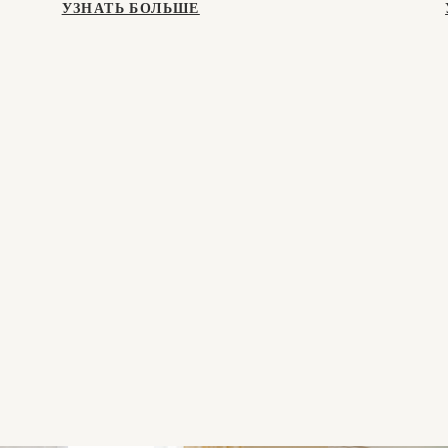
УЗНАТЬ БОЛЬШЕ
а реку Арно –
ование,
неподвластное
ни