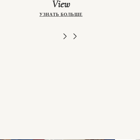
View
УЗНАТЬ БОЛЬШЕ
Вид н
очар
време