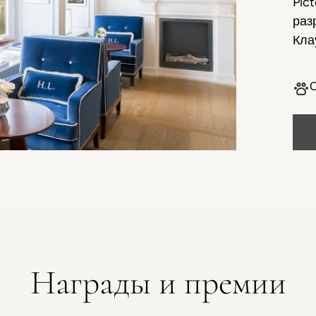
Pic
раз
Кла
О
Награды и премии