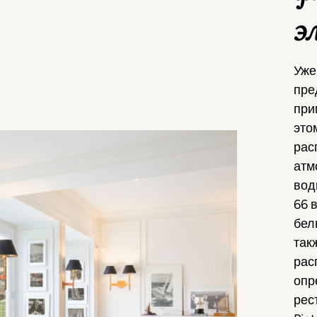
э
Уже
пре
при
это
рас
атм
вод
66 
бел
так
рас
опр
рес