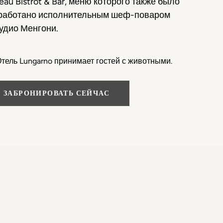
teau Bistrot & Bar, меню которого также было
работано исполнительным шеф-поваром
удио Менгони.
тель Lungarno принимает гостей с животными.
ЗАБРОНИРОВАТЬ СЕЙЧАС