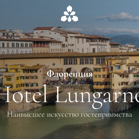
Флоренция
Hotel Lungarn
Наивысшее искусство гостеприимства