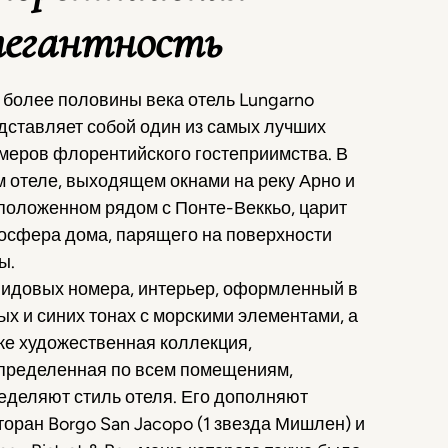
легантность
 более половины века отель Lungarno
дставляет собой один из самых лучших
меров флорентийского гостеприимства. В
м отеле, выходящем окнами на реку Арно и
положенном рядом с Понте-Веккьо, царит
осфера дома, парящего на поверхности
ы.
видовых номера, интерьер, оформленный в
ых и синих тонах с морскими элементами, а
же художественная коллекция,
пределенная по всем помещениям,
еделяют стиль отеля. Его дополняют
торан Borgo San Jacopo (1 звезда Мишлен) и