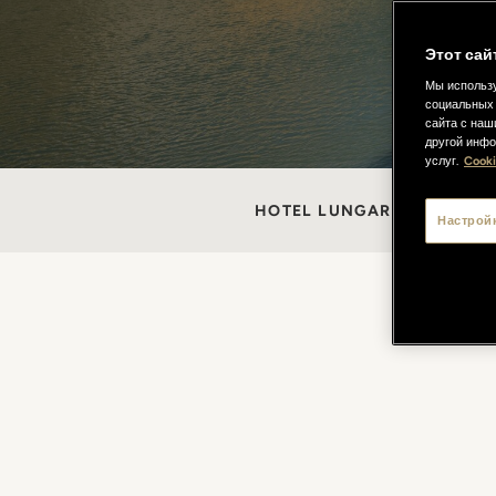
Этот сай
Мы использу
социальных 
сайта с наш
другой инфо
услуг.
Cooki
HOTEL LUNGARNO
НОМЕР
Настрой