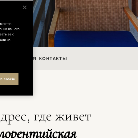
ементов
ании нашего
вать ее с
вами их
ПУТЕШЕСТВИЯ
КОНТАКТЫ
в cookie
дрес, где живет
лорентийская