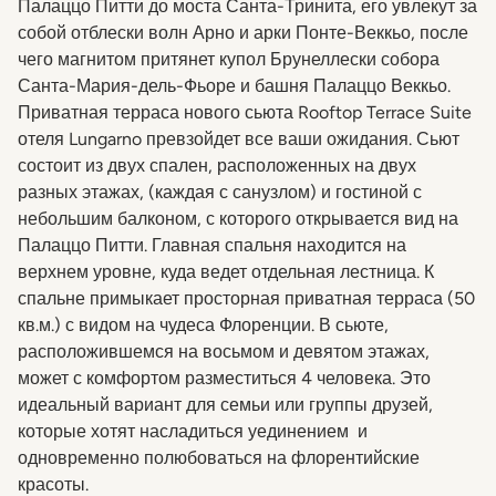
Палаццо Питти до моста Санта-Тринита, его увлекут за
собой отблески волн Арно и арки Понте-Веккьо, после
чего магнитом притянет купол Брунеллески собора
Санта-Мария-дель-Фьоре и башня Палаццо Веккьо.
Приватная терраса нового сьюта Rooftop Terrace Suite
отеля Lungarno превзойдет все ваши ожидания. Сьют
состоит из двух спален, расположенных на двух
разных этажах, (каждая с санузлом) и гостиной с
небольшим балконом, с которого открывается вид на
Палаццо Питти. Главная спальня находится на
верхнем уровне, куда ведет отдельная лестница. К
спальне примыкает просторная приватная терраса (50
кв.м.) с видом на чудеса Флоренции. В сьюте,
расположившемся на восьмом и девятом этажах,
может с комфортом разместиться 4 человека. Это
идеальный вариант для семьи или группы друзей,
которые хотят насладиться уединением и
одновременно полюбоваться на флорентийские
красоты.