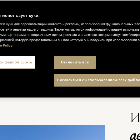
т использует куки.
ем куки для персонализации контента и рекламы, использования функциональных эл
сетей и анализа нашего трафика. Также мы делимся информацией о вашем использов
ими партнерами по социальным сетям, рекламе и аналитике, которые могут комбиниро
рмацией, которую предоставили им вы или которую они получили при использовании 
e Policy
TEAU BISTROT & BAR
МЕНЮ
КОНТАКТЫ
HOTEL LUNGA
ки файлов cookie
Отклонить все
Согласиться с использованием всех файло
И
а