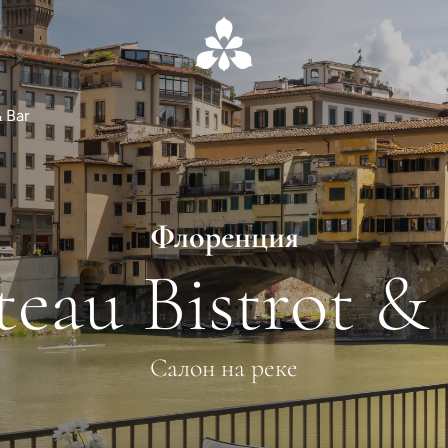
& Bar
Флоренция
teau Bistrot &
Салон на реке