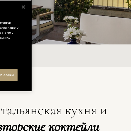
ементов
ании нашего
вать ее с
вами их
RNO
в cookie
тальянская кухня и
вторские коктейли