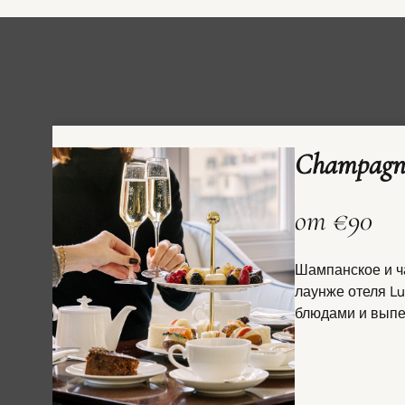
Champagne
от €90
Шампанское и ч
лаунже отеля Lu
блюдами и выпе