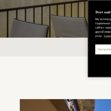
Этот сай
Мы использу
социальных 
сайта с наш
другой инфо
услуг.
Cooki
PIC
Настрой