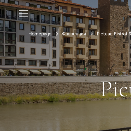
Homepage
Флоренция
Picteau Bistrot 
Pic