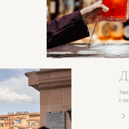
Д
P
Там
соч