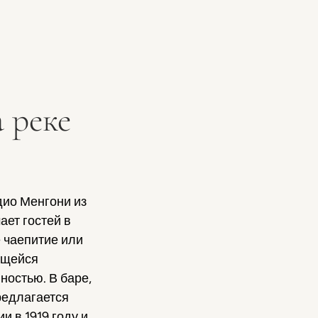
 реке
ио Менгони из
ает гостей в
 чаепитие или
ющейся
ностью. В баре,
редлагается
и в 1919 году и