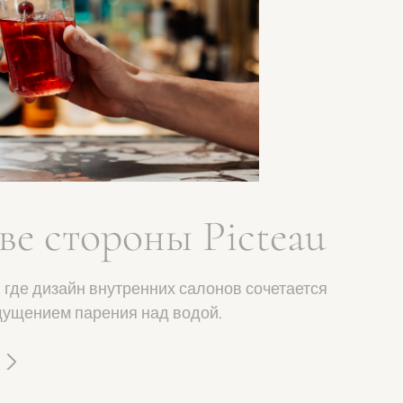
ве стороны
icteau
, где дизайн внутренних салонов
етается с ощущением парения над водой.