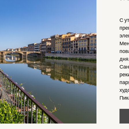
С у
пре
эле
Мен
пов
дня
Сан
рек
пар
худ
Пик