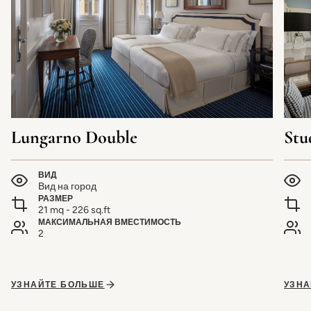
Lungarno Double
Stu
ВИД
Вид на город
РАЗМЕР
21 mq - 226 sq.ft
МАКСИМАЛЬНАЯ ВМЕСТИМОСТЬ
2
УЗНАЙТЕ БОЛЬШЕ
УЗНА