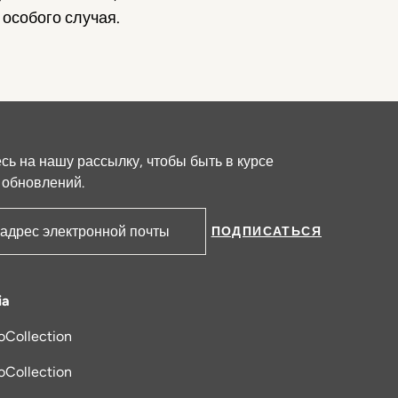
 особого случая.
ь на нашу рассылку, чтобы быть в курсе
 обновлений.
ПОДПИСАТЬСЯ
ктронной почты
ia
oCollection
я в новой вкладке
oCollection