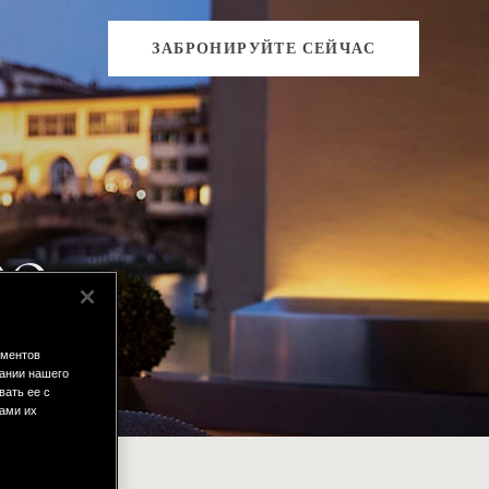
ЗАБРОНИРУЙТЕ СЕЙЧАС
po
во.
ементов
ании нашего
вать ее с
вами их