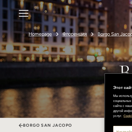
Homepage
Флоренция
Borgo San Jaco
B
Этот сай
По
Мы использу
социальных 
сайта с наш
другой инфо
услуг.
Cooki
BORGO SAN JACOPO
Настрой