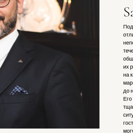
S
Под
отл
неп
теч
общ
их 
на 
мар
до 
Его
тща
сит
гос
мог