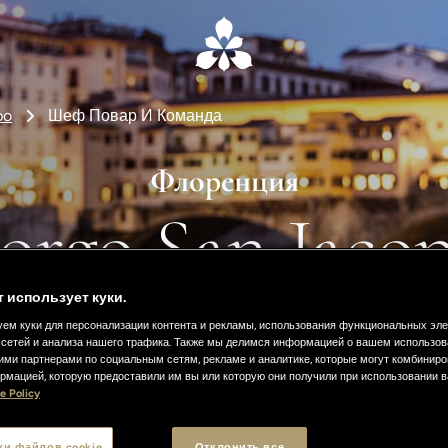
po
Шеф Повар И Команда
Флоренция
orgo San Jaco
т использует куки.
пробуйте высочайшее итальянское качест
ем куки для персонализации контента и рекламы, использования функциональных эл
сетей и анализа нашего трафика. Также мы делимся информацией о вашем использов
ими партнерами по социальным сетям, рекламе и аналитике, которые могут комбиниро
рмацией, которую предоставили им вы или которую они получили при использовании 
e Policy
ки файлов cookie
Отклонить все