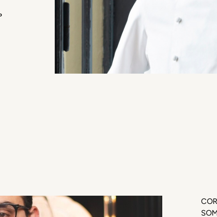
ь
COR
SOM