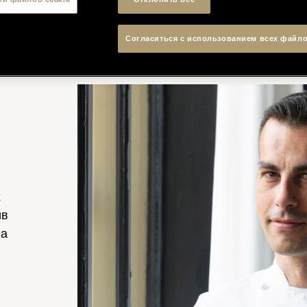
Согласиться с использованием всех файло
х
ив
ла