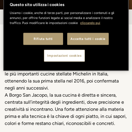
Questo sito utilizza i cookies
Usiamo i cookie, anche di terze parti, per personalizzare i contenuti e gli
BORGO SAN JACOPO
annunci, per offrire funzioni legate ai social media e analizzare il nostro
traffico. Puoi modificare le impostazioni cookie
cliccando qui
EXECUTIVE CHEF
Rifiuta tutti
Accetta tutti i cookie
Claudio Mengoni
Impostazioni cookies
L’Executive Chef Claudio Mengoni ha costruito il proprio
percorso attraverso esperienze internazionali e alcune tra
le più importanti cucine stellate Michelin in Italia,
ottenendo la sua prima stella nel 2016, poi confermata
negli anni successivi.
A Borgo San Jacopo, la sua cucina è diretta e sincera,
centrata sull’integrità degli ingredienti, dove precisione e
creatività si incontrano. Una forte attenzione alla materia
prima e alla tecnica è la chiave di ogni piatto, in cui sapori,
colori e forme restano chiari, riconoscibili e concreti.