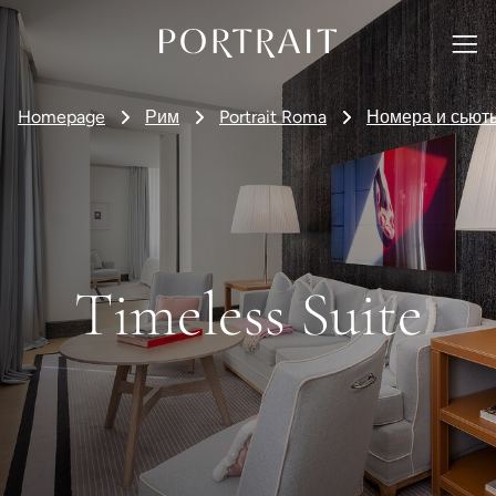
Homepage
Рим
Portrait Roma
Номера и сьют
Timeless Suite