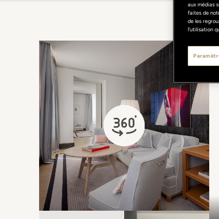
aux médias s
faites de not
de les regrou
l'utilisation
Paramètr