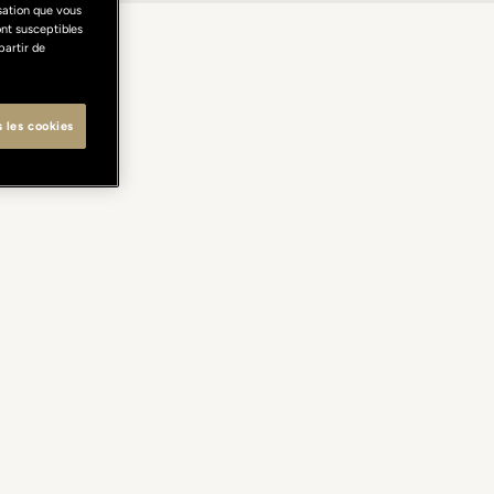
isation que vous
ont susceptibles
partir de
s les cookies