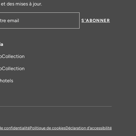
et des mises à jour.
S'ABONNER
mail
ia
oCollection
s un nouvel onglet
oCollection
_hotels
de confidentialité
Politique de cookies
Déclaration d’accessibilité