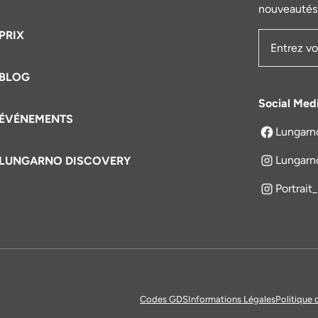
nouveautés 
PRIX
Adresse e
BLOG
Social Med
ÉVÉNEMENTS
Lungarn
s'ouvre dan
Lungarn
LUNGARNO DISCOVERY
Portrait
Codes GDS
Informations Légales
Politique 