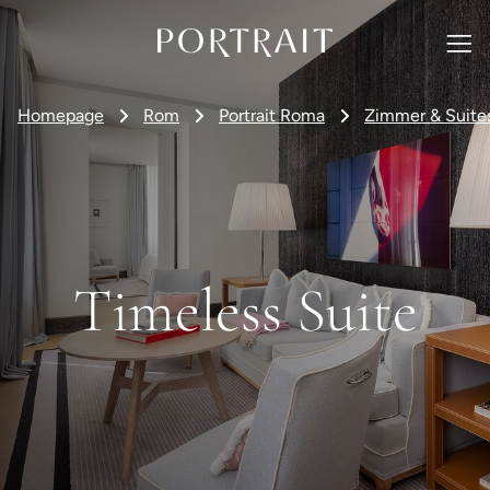
Homepage
Rom
Portrait Roma
Zimmer & Suite
Timeless Suite