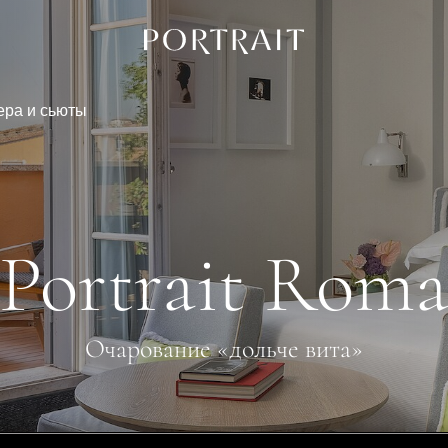
ра и сьюты
Portrait Rom
Очарование «дольче вита»