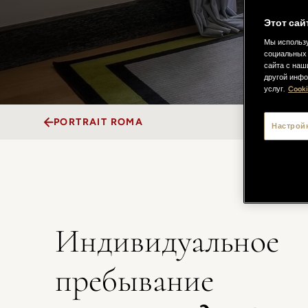
Этот сай
Мы использу
социальных 
сайта с наш
другой инфо
услуг.
Cooki
PORTRAIT ROMA
Настрой
Индивидуальное
пребывание