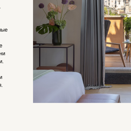
ные
е
ни
и.
и
я.