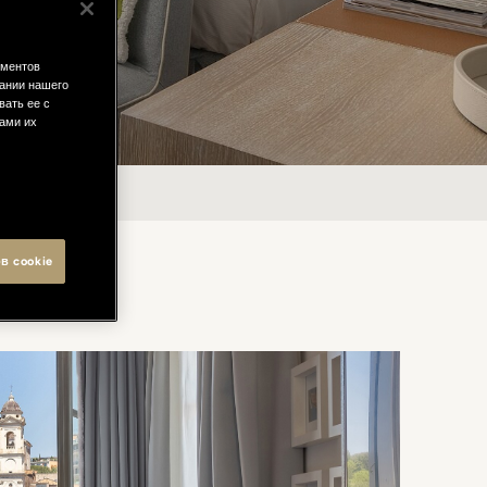
ементов
ании нашего
вать ее с
вами их
в cookie