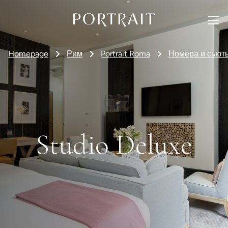
Homepage
Рим
Portrait Roma
Номера и сьют
Studio Deluxe