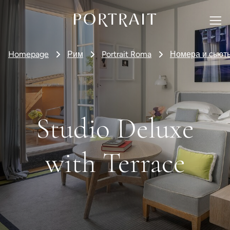
Homepage
Рим
Portrait Roma
Номера и сьют
Studio Deluxe
with Terrace