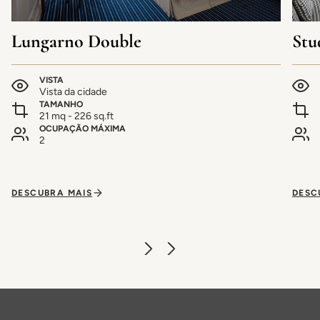
Lungarno Double
Stu
VISTA
Vista da cidade
TAMANHO
21 mq - 226 sq.ft
OCUPAÇÃO MÁXIMA
2
DESCUBRA MAIS
DESC