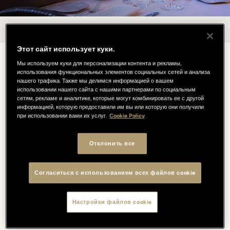
BORGO SAN JACOPO
Этот сайт использует куки.
Гастрономический маршрут,
Мы используем куки для персонализации контента и рекламы,
использования функциональных элементов социальных сетей и анализа
нашего трафика. Также мы делимся информацией о вашем
отражающий философию и
использовании нашего сайта с нашими партнерами по социальным
сетям, рекламе и аналитике, которые могут комбинировать ее с другой
самобытность кухни.
информацией, которую предоставили им вы или которую они получили
при использовании вами их услуг.
Cookie Policy
В Borgo San Jacopo три меню рассказывают о кухне:
Отклонить все
одно из них следует ритму и циклу времен года, другое
включает в себя легендарные блюда шеф-повара
Согласиться с использованием всех файлов cookie
Менгони, выражая самую аутентичную сущность его
концепции кухни, а третье, вегетарианское меню,
уделяет особое внимание растительным
Настройки файлов cookie
ингредиентам.