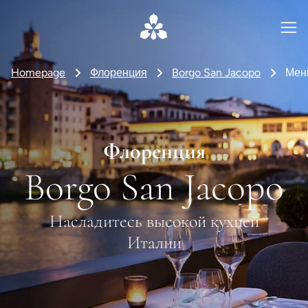
Homepage
Флоренция
Borgo San Jacopo
Мен
Флоренция
Borgo San Jacopo
Насладитесь высокой кухней
Италии