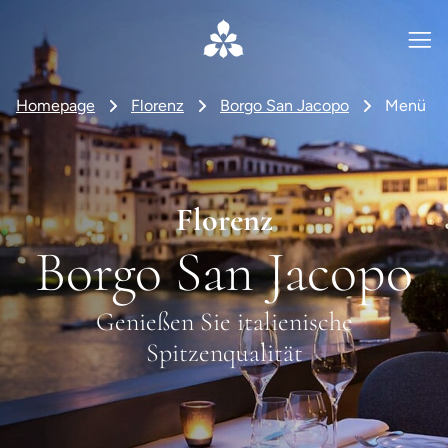
Homepage
Florenz
Borgo San Jacopo
Menü
Florenz
Borgo San Jacopo
Genießen Sie italienische
Spitzenqualität