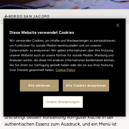
BORGO SAN JACOPO
Diese Website verwendet Cookies
Eine gastronomische Reise, in der
Wir verwenden Cookies, um Inhalte und Werbeanzeigen zu personalisieren,
um Funktionen für soziale Medien bereitzustellen und um unseren
die Philosophie und die Identität
Datenverkehr zu analysieren. Wir geben Informationen über Ihre Nutzung
unserer Website auch an unsere Partner für soziale Medien, Werbung und
der Küche zum Ausdruck
Analysen weiter, die diese mit anderen Informationen kombinieren können,
die Sie ihnen zur Verfügung gestellt haben oder die sie aus Ihrer Nutzung
ihrer Dienste gesammelt haben.
Cookie Policy
kommen.
Alle ablehnen
Alle Cookies akzeptieren
Im Borgo San Jacopo zeigt sich das Konzept der Küche in
drei Verkostungsmenüs: Eines folgt dem Rhythmus und
Cookie-Einstellungen
dem Zyklus der Jahreszeiten um, eines konzentriert sich
auf die ikonischsten Gerichte von Küchenchef Mengoni
und bringt dessen Vorstellung von guter Küche in der
authentischen Essenz zum Ausdruck, und ein Menü ist