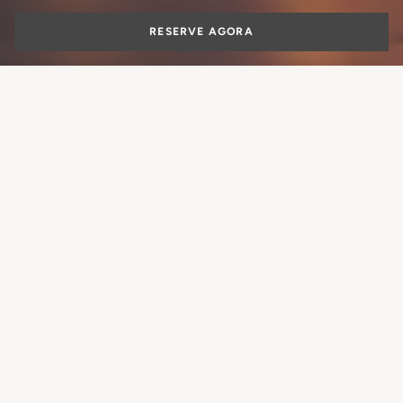
RESERVE AGORA
Suíte de luxo em
Roma
Que experiência você gostaria de
reservar?
Roma com seus famosos monumentos encastoados como
pedras preciosas que a adornam, jóia preciosa e única no
mundo, a Cidade Eterna, com o seu longo e estreito Tibre
é o sonho turístico de todos os viajantes do mundo, um
RESERVAR UM QUARTO
sonho que a
Lungarno Collection
, com a sua
coleção
RESERVAR UMA MESA
exclusiva de suítes de luxo em Roma
se tornará realidade.
Inserido num cenário de conto de fadas, a poucos passos
RESERVAR UM TRATAMENTO
das mais prestigiadas ruas comerciais da Capital, o