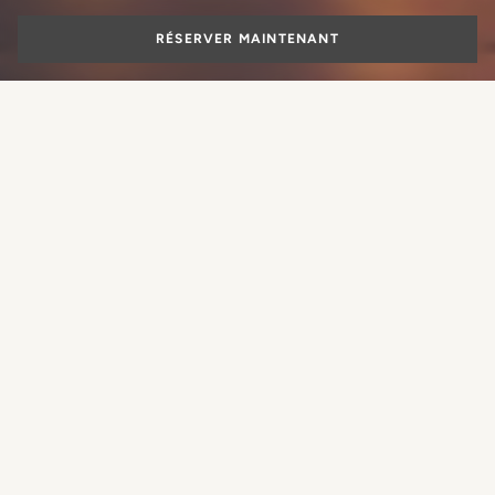
RÉSERVER MAINTENANT
Suite de luxe à
Rome
Quelle expérience souhaitez-vous
réserver ?
Rome avec ses célèbres monuments sertis comme des
pierres précieuses, bijou précieux et unique au monde, la
Ville Éternelle, avec son Tibre mince et étroit, est le rêve
touristique de tous les voyageurs du monde, un rêve que
RÉSERVER UNE CHAMBRE
Lungarno Collection
, avec sa
collection exclusive de
RÉSERVER UNE TABLE
suites de luxe à Rome
, transformera en réalité. Inséré dans
un décor de conte de fées, à quelques pas des rues
RÉSERVER UN SOIN
commerçantes les plus prestigieuses de la capitale, le