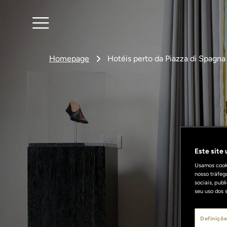
Homepage
Hotéis perto da Piazza di Spag
Este site
Usamos cooki
nosso tráfeg
sociais, pub
seu uso dos s
Definiçõe