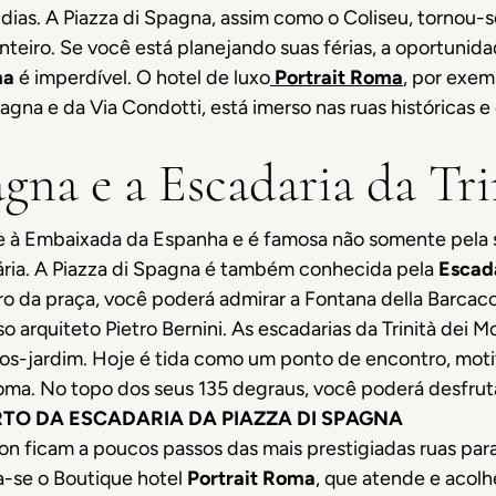
 dias. A Piazza di Spagna, assim como o Coliseu, tornou
teiro. Se você está planejando suas férias, a oportuni
ma
é imperdível. O hotel de luxo
Portrait Roma
, por exem
pagna e da Via Condotti, está imerso nas ruas históricas 
gna e a Escadaria da Tr
 à Embaixada da Espanha e é famosa não somente pela su
ária. A Piazza di Spagna é também conhecida pela
Escada
ro da praça, você poderá admirar a Fontana della Barcacc
arquiteto Pietro Bernini. As escadarias da Trinità dei Mo
os-jardim. Hoje é tida como um ponto de encontro, moti
e Roma. No topo dos seus 135 degraus, você poderá desfr
RTO DA ESCADARIA DA PIAZZA DI SPAGNA
ion ficam a poucos passos das mais prestigiadas ruas pa
a-se o Boutique hotel
Portrait Roma
, que atende e acol