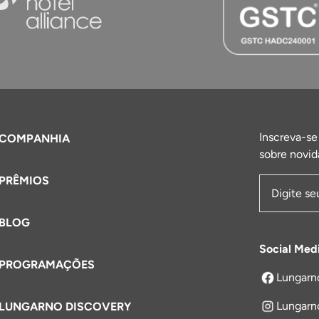
Inscreva-se
COMPANHIA
sobre novid
PRÊMIOS
Endereço 
BLOG
Social Med
PROGRAMAÇÕES
Lungarn
abre em um
Lungarn
LUNGARNO DISCOVERY