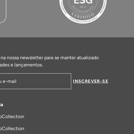
 na nossa newsletter para se manter atualizado
ades e lançamentos.
INSCREVER-SE
de email
ia
oCollection
a nova aba
oCollection