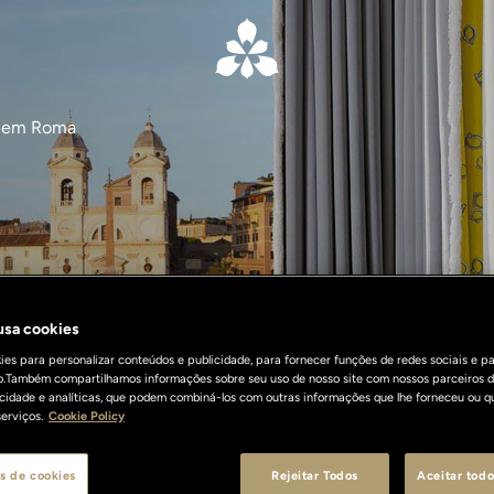
na em Roma
 usa cookies
es para personalizar conteúdos e publicidade, para fornecer funções de redes sociais e pa
o.Também compartilhamos informações sobre seu uso de nosso site com nossos parceiros d
licidade e analíticas, que podem combiná-los com outras informações que lhe forneceu ou q
erviços.
Cookie Policy
s de cookies
Rejeitar Todos
Aceitar todo