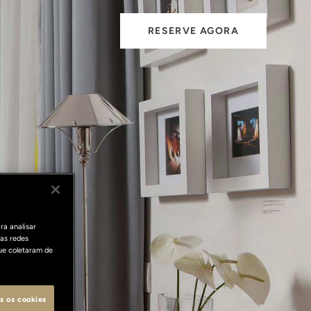
RESERVE AGORA
ra analisar
as redes
ue coletaram de
s os cookies