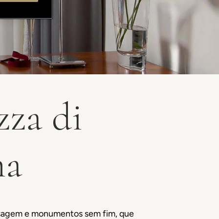
zza di
ma
aisagem e monumentos sem fim, que