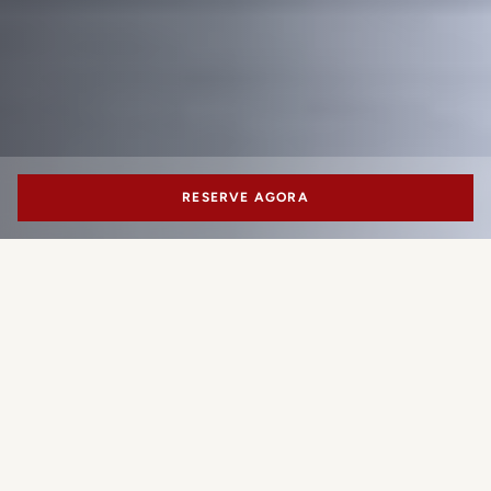
RESERVE AGORA
PORTRAIT ROMA
QUARTOS E SUÍTES
VIAGENS PERSONALIZA
Uma hospitalidade personalizada
num cenário extraordinário
Com vista para a Via Condotti, apenas a uma curta
caminhada de Piazza di Spagna e Trinità dei Monti, o