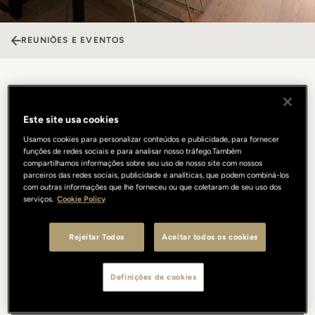
REUNIÕES E EVENTOS
Sala Guarnieri
Este site usa cookies
A Sala Guarnieri é o local ideal para reuniões, onde elegância e
Usamos cookies para personalizar conteúdos e publicidade, para fornecer
funcionalidade se encontram em perfeito equilíbrio. Os tons
funções de redes sociais e para analisar nosso tráfego.Também
compartilhamos informações sobre seu uso de nosso site com nossos
sofisticados de branco, madeira e azul criam uma atmosfera
parceiros das redes sociais, publicidade e analíticas, que podem combiná-los
refinada, complementada por tecnologia de ponta para garantir
com outras informações que lhe forneceu ou que coletaram de seu uso dos
uma experiência perfeita. O que torna este espaço ainda mais
serviços.
Cookie Policy
distintivo é sua localização estratégica a poucos passos do Picteau
Bistrot & Bar e do restaurante Borgo San Jacopo (1 estrela
Rejeitar Todos
Aceitar todos os cookies
Michelin): é um ambiente natural para negócios e lazer, com
opções gastronômicas que vão desde cafés a almoços casuais e
jantares mais requintados.
Definições de cookies