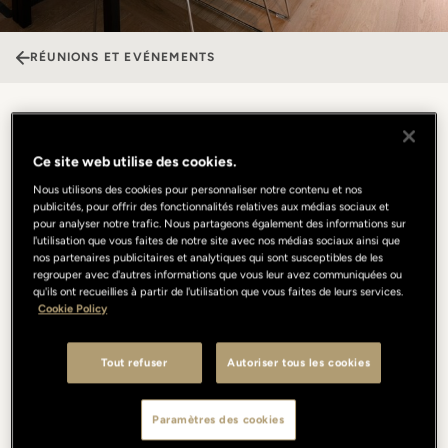
RÉUNIONS ET EVÉNEMENTS
Sala Guarnieri
Ce site web utilise des cookies.
Nous utilisons des cookies pour personnaliser notre contenu et nos
La Sala Guarnieri est le lieu idéal pour des réunions, faisant rimer
publicités, pour offrir des fonctionnalités relatives aux médias sociaux et
élégance avec fonctionnalité dans un équilibre parfait. Les tons
pour analyser notre trafic. Nous partageons également des informations sur
sophistiqués de blanc, de bois et de bleu créent une atmosphère
l'utilisation que vous faites de notre site avec nos médias sociaux ainsi que
raffinée, s’appuyant sur des technologies de pointe pour garantir
nos partenaires publicitaires et analytiques qui sont susceptibles de les
regrouper avec d'autres informations que vous leur avez communiquées ou
une expérience sans faille. Le caractère exceptionnel des lieux
qu'ils ont recueillies à partir de l'utilisation que vous faites de leurs services.
réside également dans leur emplacement stratégique, à quelques
Cookie Policy
pas du Picteau Bistrot & Bar et du restaurant Borgo San Jacopo (1
étoile Michelin) : un cadre qui crée une passerelle naturelle entre
les affaires et la bonne chère, grâce à une offre gastronomique
Tout refuser
Autoriser tous les cookies
allant des pauses café aux déjeuners informels jusqu’aux dîners
les plus raffinés.
Paramètres des cookies