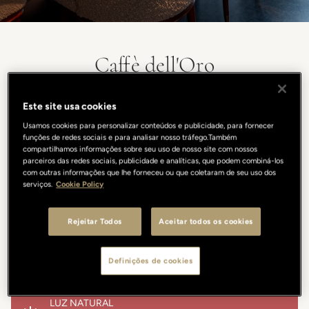
Caffè dell'Oro
O Caffè dell'Oro oferece um ambiente elegante e contemporâneo,
Este site usa cookies
inspirado nos anos 50, com uma vista privilegiada da Ponte
Usamos cookies para personalizar conteúdos e publicidade, para fornecer
Vecchio. Seus espaços versáteis incluem uma sala mais íntima e
funções de redes sociais e para analisar nosso tráfego.Também
reservada, perfeita para pequenos grupos ou reuniões privadas. A
compartilhamos informações sobre seu uso de nosso site com nossos
proposta gastronômica realça os sabores autênticos da tradição
parceiros das redes sociais, publicidade e analíticas, que podem combiná-los
italiana, reinterpretados com técnicas e ingredientes sazonais.
com outras informações que lhe forneceu ou que coletaram de seu uso dos
serviços.
Cookie Policy
Quer seja um almoço informal de negócios ou um jantar
requintado, o Caffè dell'Oro combina estilo, sabor e uma atmosfera
única no coração da cidade.
Rejeitar Todos
Aceitar todos os cookies
Definições de cookies
OCUPAÇÃO MÁXIMA
40
LUZ NATURAL