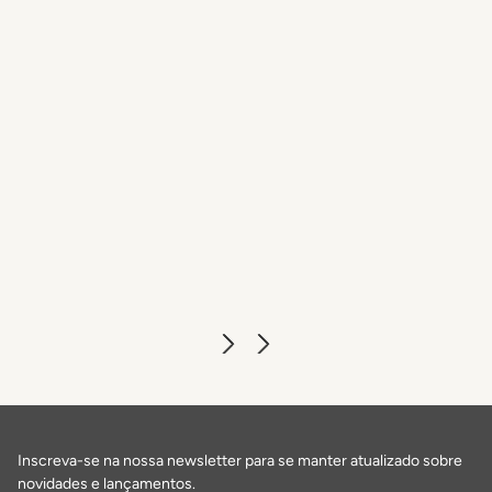
The Fusion Bar & Restaurant
DESCUBRA MAIS
Inscreva-se na nossa newsletter para se manter atualizado sobre
novidades e lançamentos.