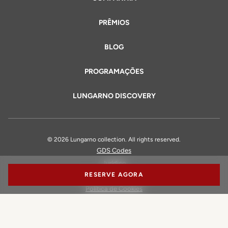
PRÊMIOS
BLOG
PROGRAMAÇÕES
LUNGARNO DISCOVERY
© 2026 Lungarno collection. All rights reserved.
GDS Codes
Jurídico
RESERVE AGORA
Política de Privacidade
Política de Cookies
Declaração de Acessibilidade