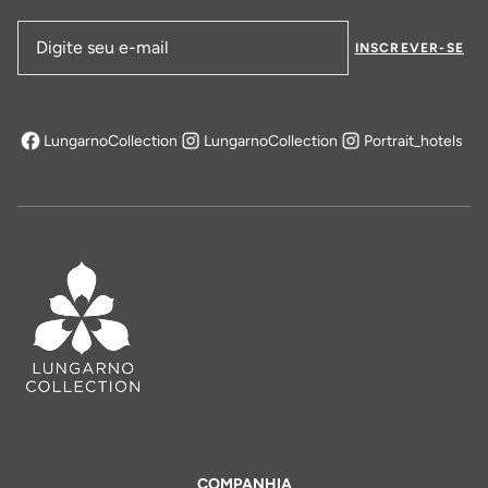
INSCREVER-SE
Endereço de email
LungarnoCollection
LungarnoCollection
Portrait_hotels
abre em uma nova aba
COMPANHIA