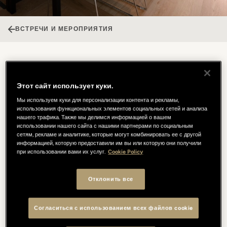
ВСТРЕЧИ И МЕРОПРИЯТИЯ
Sala Guarnieri
Этот сайт использует куки.
Sala Guarnieri – это идеальное место для совещаний, где
Мы используем куки для персонализации контента и рекламы,
элегантность и функциональность находятся в идеальном
использования функциональных элементов социальных сетей и анализа
нашего трафика. Также мы делимся информацией о вашем
равновесии. Изысканные белые, деревянные и синие тона
использовании нашего сайта с нашими партнерами по социальным
создают утонченную атмосферу, которая поддерживается
сетям, рекламе и аналитике, которые могут комбинировать ее с другой
передовыми технологиями для того, чтобы гарантировать
информацией, которую предоставили им вы или которую они получили
безупречное проведение мероприятия. Еще более
при использовании вами их услуг.
Cookie Policy
характерным это пространство делает его стратегическое
месторасположение в нескольких шагах от Picteau Bistrot & Bar
Отклонить все
и от ресторана Borgo San Jacopo (1 звезда Мишлен): в этом
контексте непринужденно проходят как деловые, так и
развлекательные мероприятия, а гастрономические
Согласиться с использованием всех файлов cookie
предложения включают в себя кофе-брейки, неформальные
ланчи и более изысканные ужины.