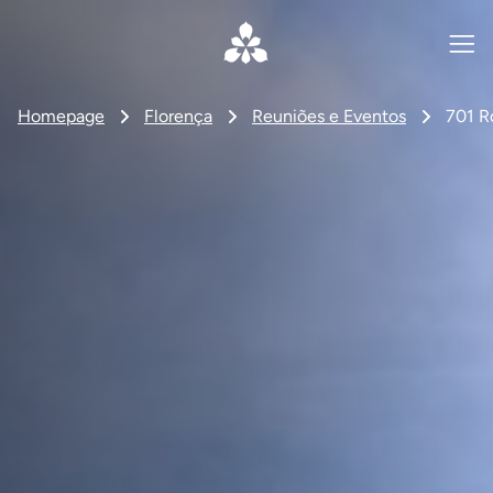
Homepage
Florença
Reuniões e Eventos
701 R