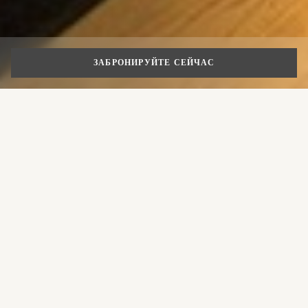
ЗАБРОНИРУЙТЕ СЕЙЧАС
Семейные люксы
в Риме
Начните ваше оздоровительное
Рим – это музей под открытым небом, и одно из самых
путешествие
популярных направлений для семейного отпуска.
Впечатления от Рима, многообразия его исторических
памятников, музеев и парков развлечений, наверняка
ЗАБРОНИРОВАТЬ НОМЕР
останутся надолго и с детьми. Многие из
достопримечательностей и музеев итальянской
ЗАБРОНИРОВАТЬ СТОЛИК