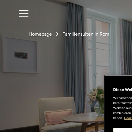
Homepage
Familiensuiten in Rom
Diese We
Wir verwende
bereitzustel
Website auch
kombinieren 
haben.
Cooki