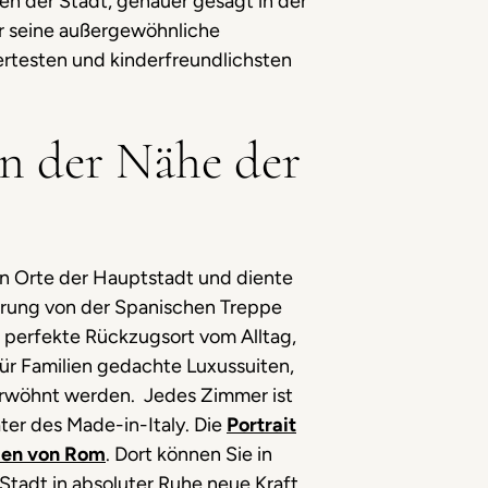
n der Stadt, genauer gesagt in der
ür seine außergewöhnliche
ertesten und kinderfreundlichsten
n der Nähe der
en Orte der Hauptstadt und diente
nsprung von der Spanischen Treppe
er perfekte Rückzugsort vom Alltag,
für Familien gedachte Luxussuiten,
rwöhnt werden. Jedes Zimmer ist
ter des Made-in-Italy. Die
Portrait
zen von Rom
. Dort können Sie in
Stadt in absoluter Ruhe neue Kraft