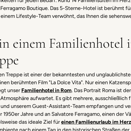
iten für jeden Bedarf. Rund 14 Familiensuiten im Herze
e Ferragamo Boutique. Das 5-Sterne-Hotel ist berühmt f
 einem Lifestyle-Team verwöhnt, das Ihnen die sehensw
n einem Familienhotel i
eppe
n Treppe ist einer der bekanntesten und unglaublichst
r seinen berühmten Film "La Dolce Vita". Nur einen Katze
iegt unser
Familienhotel in Rom
. Das Portrait Roma ist d
r Atmosphäre aufwartet. Es gibt mehrere, ausschließlich 
m und unserem Guest-Assistant-Team empfangen und ve
1950er Jahre und an Salvatore Ferragamo, einen der Vä
lsweise das ideale Ziel für
einen Familienurlaub im Her
mbiente nach einem Tag in den historischen Straßen der 