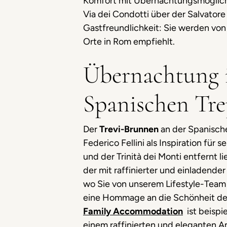
Komfort mit Übernachtungsmöglichke
Via dei Condotti über der Salvator
Gastfreundlichkeit: Sie werden von
Orte in Rom empfiehlt.
Übernachtung i
Spanischen Tr
Der
Trevi-Brunnen
an der Spanische
Federico Fellini als Inspiration fü
und der Trinità dei Monti entfernt l
der mit raffinierter und einladende
wo Sie von unserem Lifestyle-Tea
eine Hommage an die Schönheit der 
Family Accommodation
ist beispie
einem raffinierten und eleganten A